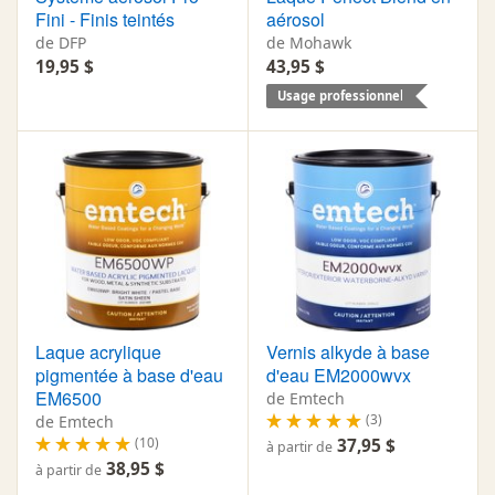
Fini - Finis teintés
aérosol
de DFP
de Mohawk
19,95 $
43,95 $
Usage professionnel
Laque acrylique
Vernis alkyde à base
pigmentée à base d'eau
d'eau EM2000wvx
EM6500
de Emtech
(3)
de Emtech
(10)
37,95 $
à partir de
38,95 $
à partir de