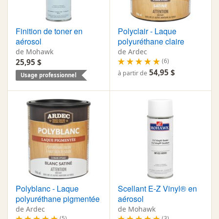
Finition de toner en
Polyclair - Laque
aérosol
polyuréthane claire
de Mohawk
de Ardec
(6)
25,95 $
54,95 $
à partir de
Usage professionnel
Polyblanc - Laque
Scellant E-Z Vinyl® en
polyuréthane pigmentée
aérosol
de Ardec
de Mohawk
(5)
(3)