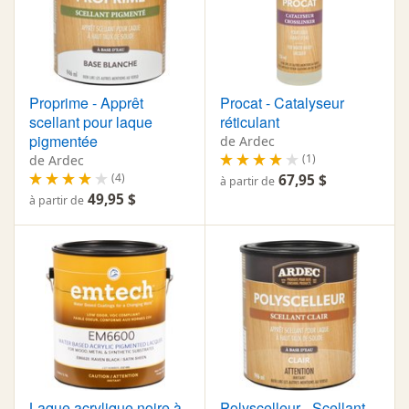
Proprime - Apprêt
Procat - Catalyseur
scellant pour laque
réticulant
pigmentée
de Ardec
(1)
de Ardec
(4)
67,95 $
à partir de
49,95 $
à partir de
Laque acrylique noire à
Polyscelleur - Scellant