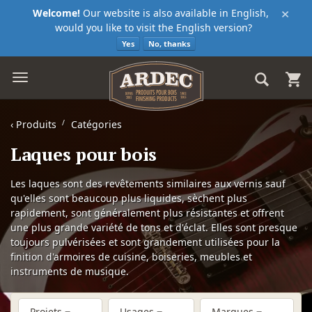
×
Welcome!
Our website is also available in English,
would you like to visit the English version?
Yes
No, thanks
‹
Produits
Catégories
Laques pour bois
Les laques sont des revêtements similaires aux vernis sauf
qu'elles sont beaucoup plus liquides, sèchent plus
rapidement, sont généralement plus résistantes et offrent
une plus grande variété de tons et d'éclat. Elles sont presque
toujours pulvérisées et sont grandement utilisées pour la
finition d'armoires de cuisine, boiseries, meubles et
instruments de musique.
Projets
Usages
Marques