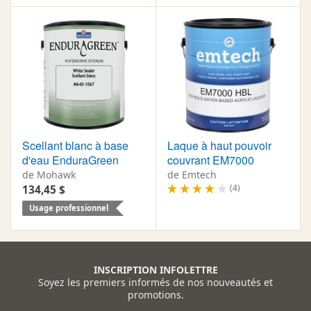
Scellant blanc à base
Laque à haut pouvoir
d'eau EnduraGreen
couvrant EM7000
de Mohawk
de Emtech
(4)
134,45 $
Usage professionnel
INSCRIPTION INFOLETTRE
Soyez les premiers informés de nos nouveautés et
promotions.