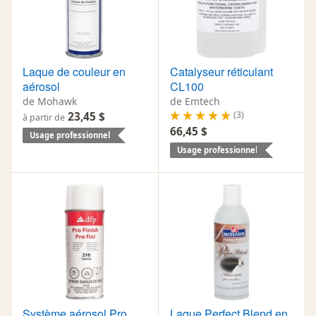
Laque de couleur en
Catalyseur réticulant
aérosol
CL100
de Mohawk
de Emtech
(3)
23,45 $
à partir de
66,45 $
Usage professionnel
Usage professionnel
Système aérosol Pro
Laque Perfect Blend en