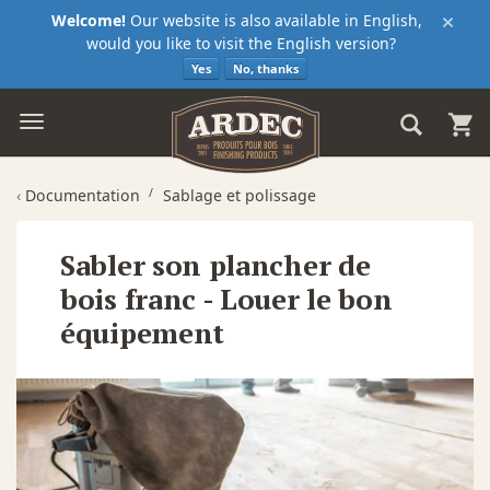
×
Welcome!
Our website is also available in English,
would you like to visit the English version?
Yes
No, thanks
‹
Documentation
Sablage et polissage
Sabler son plancher de
bois franc - Louer le bon
équipement