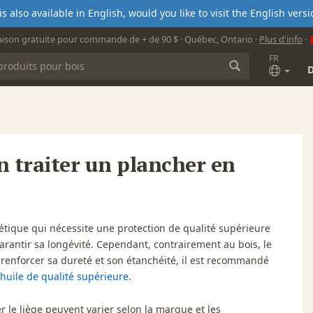
s also available in English, would you like to visit the English ver
aison gratuite pour commande de + de 90 $ · Québec, Ontario ·
Plus d'info
·
FR
 traiter un plancher en
hétique qui nécessite une protection de qualité supérieure
garantir sa longévité. Cependant, contrairement au bois, le
 renforcer sa dureté et son étanchéité, il est recommandé
huile de qualité supérieure
.
ter le liège peuvent varier selon la marque et les