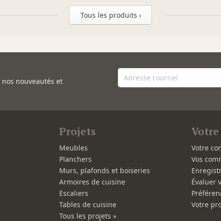
Tous les produits ›
e nos nouveautés et
Projets
Votre
Meubles
Votre co
Planchers
Vos com
Murs, plafonds et boiseries
Enregist
Armoires de cuisine
Évaluer 
Escaliers
Préféren
Tables de cuisine
Votre pro
Tous les projets »