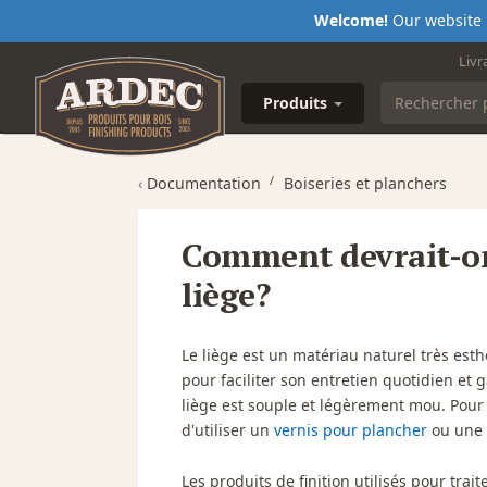
Welcome!
Our website i
Livr
Produits
‹
Documentation
Boiseries et planchers
Comment devrait-on
liège?
Le liège est un matériau naturel très est
pour faciliter son entretien quotidien et 
liège est souple et légèrement mou. Pour
d'utiliser un
vernis pour plancher
ou une
Les produits de finition utilisés pour trai