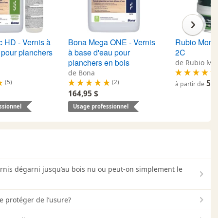
c HD - Vernis à
Bona Mega ONE - Vernis
Rubio Monoc
 pour planchers
à base d'eau pour
2C
planchers en bois
de Rubio Mo
de Bona
(5)
(2)
50,
à partir de
164,95 $
ssionnel
Usage professionnel
rnis dégarni jusqu’au bois nu ou peut-on simplement le
e protéger de l’usure?