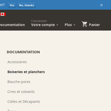
×
sion?
Yes
No, thanks
Connexion
Documentation
Votre compte
Plus
Panier
DOCUMENTATION
Accessoires
Boiseries et planchers
Bouche-pores
Cires et solvants
Colles et Décapants