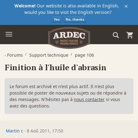
×
Welcome!
Our website is also available in English,
would you like to visit the English version?
Yes
No, thanks
‹
Forums
Support technique
page 106
Finition à l'huile d'abrasin
Le forum est archivé et n'est plus actif. Il n'est plus
possible de poster de nouveaux sujets ou de répondre à
des messages. N'hésitez pas à
nous contacter
si vous
avez des questions.
Martin c
·
8 Aoû 2011, 17:50