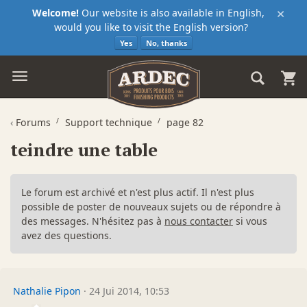
×
Welcome!
Our website is also available in English,
would you like to visit the English version?
Yes
No, thanks
‹
Forums
Support technique
page 82
teindre une table
Le forum est archivé et n'est plus actif. Il n'est plus
possible de poster de nouveaux sujets ou de répondre à
des messages. N'hésitez pas à
nous contacter
si vous
avez des questions.
Nathalie Pipon
·
24 Jui 2014, 10:53