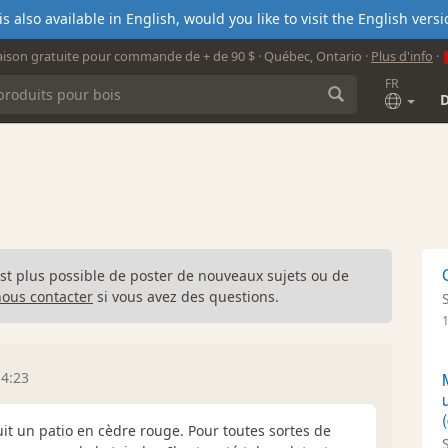
s also available in English, would you like to visit the English ver
aison gratuite pour commande de + de 90 $ · Québec, Ontario ·
Plus d'info
·
FR
n'est plus possible de poster de nouveaux sujets ou de
nous contacter
si vous avez des questions.
14:23
it un patio en cèdre rouge. Pour toutes sortes de