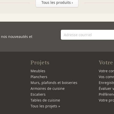
Tous les produits ›
e nos nouveautés et
Projets
Votre
Meubles
Votre co
Planchers
Vos com
Murs, plafonds et boiseries
Enregist
Armoires de cuisine
Évaluer 
Escaliers
Préféren
Tables de cuisine
Votre pro
Tous les projets »