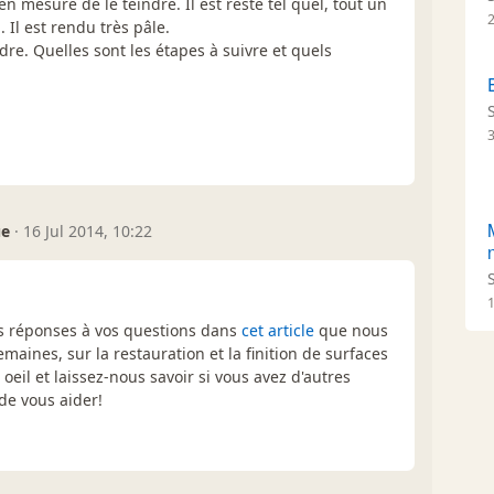
n mesure de le teindre. Il est resté tel quel, tout un
2
 Il est rendu très pâle.
dre. Quelles sont les étapes à suivre et quels
ue
·
16 Jul 2014, 10:22
1
es réponses à vos questions dans
cet article
que nous
maines, sur la restauration et la finition de surfaces
 oeil et laissez-nous savoir si vous avez d'autres
 de vous aider!