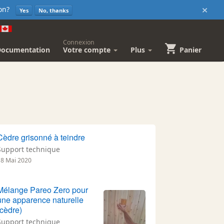
×
sion?
Yes
No, thanks
Connexion
Documentation
Votre compte
Plus
Panier
Cèdre grisonné à teindre
Support technique
18 Mai 2020
Mélange Pareo Zero pour
une apparence naturelle
(cèdre)
Support technique