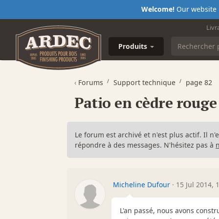
Welcome!
Our website i
Livr
Produits
‹
Forums
Support technique
page 82
Patio en cèdre rouge
Le forum est archivé et n'est plus actif. Il 
répondre à des messages. N'hésitez pas à
Micheline Dufour
·
15 Jul 2014, 
L'an passé, nous avons constru