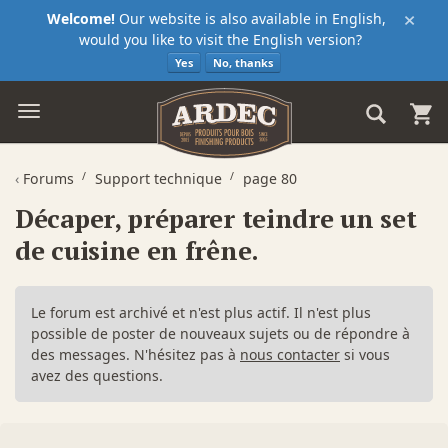
×
Welcome!
Our website is also available in English,
would you like to visit the English version?
Yes
No, thanks
‹
Forums
Support technique
page 80
Décaper, préparer teindre un set
de cuisine en frêne.
Le forum est archivé et n'est plus actif. Il n'est plus
possible de poster de nouveaux sujets ou de répondre à
des messages. N'hésitez pas à
nous contacter
si vous
avez des questions.