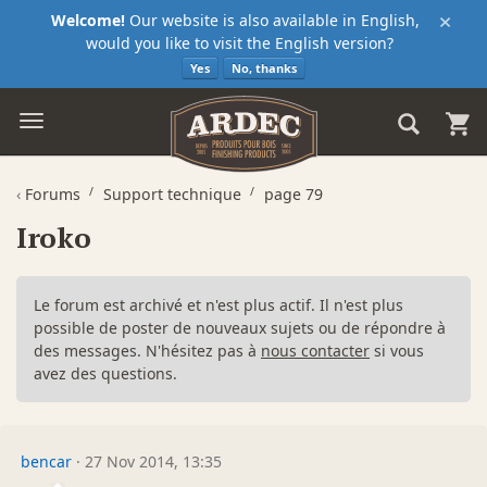
×
Welcome!
Our website is also available in English,
would you like to visit the English version?
Yes
No, thanks
‹
Forums
Support technique
page 79
Iroko
Le forum est archivé et n'est plus actif. Il n'est plus
possible de poster de nouveaux sujets ou de répondre à
des messages. N'hésitez pas à
nous contacter
si vous
avez des questions.
bencar
·
27 Nov 2014, 13:35