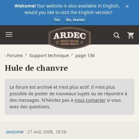
×
Welcome!
Our website is also available in English,
would you like to visit the English version?
Yes
No, thanks
‹
Forums
Support technique
page 136
Hule de chanvre
Le forum est archivé et n'est plus actif. Il n'est plus
possible de poster de nouveaux sujets ou de répondre à
des messages. N'hésitez pas à
nous contacter
si vous
avez des questions.
onezime
·
27 Aoû 2008, 18:58