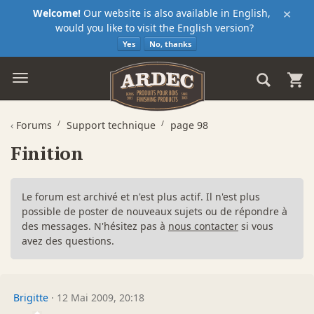
×
Welcome!
Our website is also available in English,
would you like to visit the English version?
Yes
No, thanks
‹
Forums
Support technique
page 98
Finition
Le forum est archivé et n'est plus actif. Il n'est plus
possible de poster de nouveaux sujets ou de répondre à
des messages. N'hésitez pas à
nous contacter
si vous
avez des questions.
Brigitte
·
12 Mai 2009, 20:18