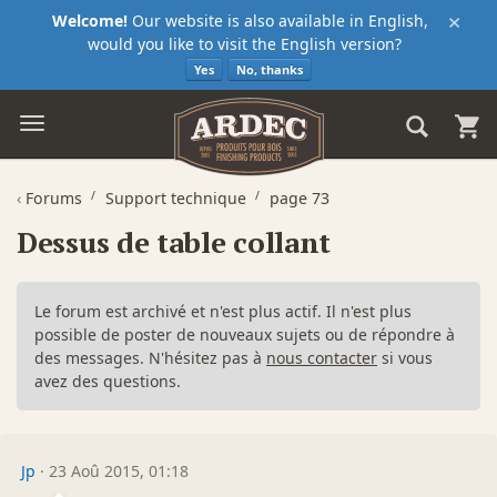
×
Welcome!
Our website is also available in English,
would you like to visit the English version?
Yes
No, thanks
‹
Forums
Support technique
page 73
Dessus de table collant
Le forum est archivé et n'est plus actif. Il n'est plus
possible de poster de nouveaux sujets ou de répondre à
des messages. N'hésitez pas à
nous contacter
si vous
avez des questions.
Jp
·
23 Aoû 2015, 01:18