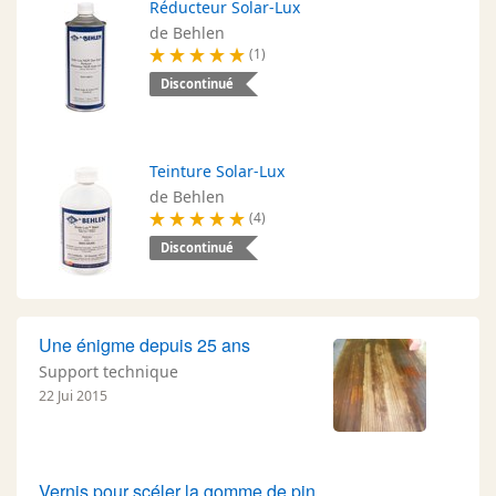
Réducteur Solar-Lux
de Behlen
(1)
Discontinué
Teinture Solar-Lux
de Behlen
(4)
Discontinué
Une énigme depuis 25 ans
Support technique
22 Jui 2015
Vernis pour scéler la gomme de pin