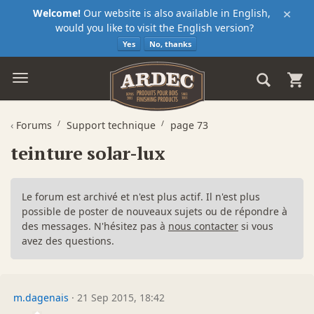
×
Welcome!
Our website is also available in English,
would you like to visit the English version?
Yes
No, thanks
‹
Forums
Support technique
page 73
teinture solar-lux
Le forum est archivé et n'est plus actif. Il n'est plus
possible de poster de nouveaux sujets ou de répondre à
des messages. N'hésitez pas à
nous contacter
si vous
avez des questions.
m.dagenais
·
21 Sep 2015, 18:42