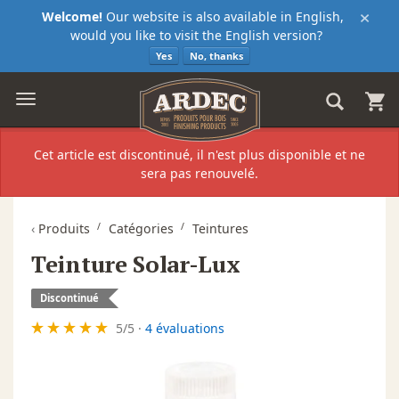
×
Welcome!
Our website is also available in English,
would you like to visit the English version?
Yes
No, thanks
Cet article est discontinué, il n'est plus disponible et ne
sera pas renouvelé.
‹
Produits
Catégories
Teintures
Teinture Solar-Lux
Discontinué
5
/
5
·
4 évaluations