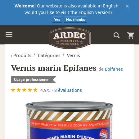
×
Welcome!
Our website is also available in English,
would you like to visit the English version?
Yes
No, thanks
‹
Produits
Catégories
Vernis
Vernis marin Epifanes
de
Epifanes
Usage professionnel
4.9
/
5
·
8 évaluations