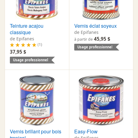
Teinture acajou
Vernis éclat soyeux
classique
de Epifanes
de Epifanes
45,95 $
à partir de
(1)
Usage professionnel
37,95 $
Usage professionnel
Vernis brillant pour bois
Easy-Flow
tropical
de Epifanes