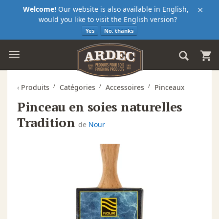
×
Welcome!
Our website is also available in English,
would you like to visit the English version?
Yes
No, thanks
‹
Produits
Catégories
Accessoires
Pinceaux
Pinceau en soies naturelles
Tradition
de
Nour