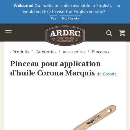
×
Welcome!
Our website is also available in English,
would you like to visit the English version?
Yes
No, thanks
‹
Produits
Catégories
Accessoires
Pinceaux
Pinceau pour application
d'huile Corona Marquis
de
Corona