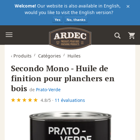
×
Welcome!
Our website is also available in English,
would you like to visit the English version?
Yes
No, thanks
‹
Produits
Catégories
Huiles
Secondo Mono - Huile de
finition pour planchers en
bois
de
Prato-Verde
4.8
/
5
·
11 évaluations