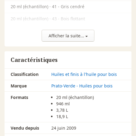
20 ml (échantillon) ·
41 - Gris cendré
20 ml (échantillon) ·
43 - Bois flottant
20 ml (échantillon) ·
44 - Noyer pâle
Afficher la suite...
20 ml (échantillon) ·
45 - Caillou
946 ml ·
00 - Base incolore (pour dilution)
Caractéristiques
946 ml ·
01 - Cerisier
Classification
Huiles et finis à l'huile pour bois
946 ml ·
03 - Chêne Moyen
Marque
Prato-Verde - Huiles pour bois
946 ml ·
04 - Charbon
Formats
20 ml (échantillon)
946 ml ·
06 - Renard
946 ml
3,78 L
946 ml ·
08 - Noyer Américain
18,9 L
946 ml ·
Vendu depuis
11 - Bois de Choco
24 juin 2009