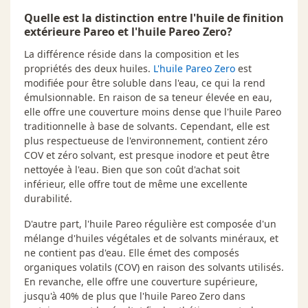
Lustre
Mat satin (2 à 4 %)
Quelle est la distinction entre l'huile de finition
3,78 L ·
15 - Chêne Foncé
extérieure Pareo et l'huile Pareo Zero?
Entretien
Nettoyer avec de l’eau et brosser.
Quand le fini devient terne et
3,78 L ·
17 - Vieux Pin
La différence réside dans la composition et les
légèrement décoloré (après 1 à 6
propriétés des deux huiles.
L'huile Pareo Zero
est
ans), nettoyer, sabler légèrement au
3,78 L ·
19 - Blanc
modifiée pour être soluble dans l'eau, ce qui la rend
grain 80 et appliquer une couche
émulsionnable. En raison de sa teneur élevée en eau,
de Pareo Base incolore pour raviver
3,78 L ·
20 - Cappuccino
elle offre une couverture moins dense que l'huile Pareo
la couleur et rendre le bois
traditionnelle à base de solvants. Cependant, elle est
imperméable.
3,78 L ·
21 - Gris
plus respectueuse de l'environnement, contient zéro
COV et zéro solvant, est presque inodore et peut être
3,78 L ·
22 - Naturel
nettoyée à l'eau. Bien que son coût d'achat soit
inférieur, elle offre tout de même une excellente
3,78 L ·
23 - Teck
durabilité.
3,78 L ·
25 - Bois brulé
D'autre part, l'huile Pareo régulière est composée d'un
mélange d'huiles végétales et de solvants minéraux, et
3,78 L ·
26 - Sable
ne contient pas d'eau. Elle émet des composés
organiques volatils (COV) en raison des solvants utilisés.
3,78 L ·
36 - Enfumé
En revanche, elle offre une couverture supérieure,
jusqu'à 40% de plus que l'huile Pareo Zero dans
3,78 L ·
41 - Gris cendré