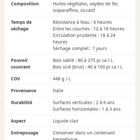
Composition
Huiles végétales, oxydes de fer,
946 ml ·
13 - Brun Érable
isoparaffine, siccatif
946 ml ·
15 - Chêne Foncé
Temps de
Résistance à l’eau : 6 heures
séchage
Entre les couches : 12 à 18 heures
946 ml ·
17 - Vieux Pin
Circulation prudente : 18 à 24
946 ml ·
19 - Blanc
heures
Séchage complet : 7 jours
946 ml ·
20 - Cappuccino
Pouvoir
Bois sablé : 80 à 275 pi ca / L
946 ml ·
couvrant
21 - Gris
Bois scié (brut) : 40 à 100 pi ca / L
COV
448 g / L
946 ml ·
22 - Naturel
Provenance
Italie
946 ml ·
23 - Teck
Durabilité
Surfaces verticales : 2 à 6 ans
946 ml ·
25 - Bois brulé
Surfaces horizontales : 1 à 3 ans
946 ml ·
26 - Sable
Aspect
Liquide clair
946 ml ·
36 - Enfumé
Entreposage
Conserver dans un contenant
hermétique.