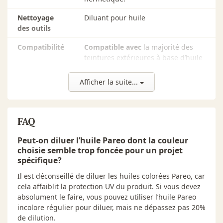
946 ml ·
41 - Gris cendré
Nettoyage
Diluant pour huile
946 ml ·
43 - Bois flottant
des outils
946 ml ·
44 - Noyer pâle
Compatibilité
Compatible avec
la majorité des
teintures extérieures à base d’huile
946 ml ·
45 - Caillou
transparente ou semi-transparente,
l’huile de coloration Uno, les
Afficher la suite...
3,78 L ·
00 - Base incolore (pour dilution)
produits d’imprégnation extérieurs.
3,78 L ·
01 - Cerisier
Incompatible avec
les teintures
extérieures hybrides et à base
FAQ
3,78 L ·
03 - Chêne Moyen
d’eau, vernis extérieurs, tout
produits filmogènes.
Peut-on diluer l’huile Pareo dont la couleur
3,78 L ·
04 - Charbon
choisie semble trop foncée pour un projet
Il est fortement recommandé de
spécifique?
3,78 L ·
06 - Renard
consulter attentivement la fiche
Il est déconseillé de diluer les huiles colorées Pareo, car
technique du produit et de faire un
3,78 L ·
08 - Noyer Américain
cela affaiblit la protection UV du produit. Si vous devez
test au préalable pour s’assurer de
absolument le faire, vous pouvez utiliser l’huile Pareo
la convenance et de la compatibilité
3,78 L ·
11 - Bois de Choco
incolore régulier pour diluer, mais ne dépassez pas 20%
des produits.
de dilution.
3,78 L ·
13 - Brun Érable