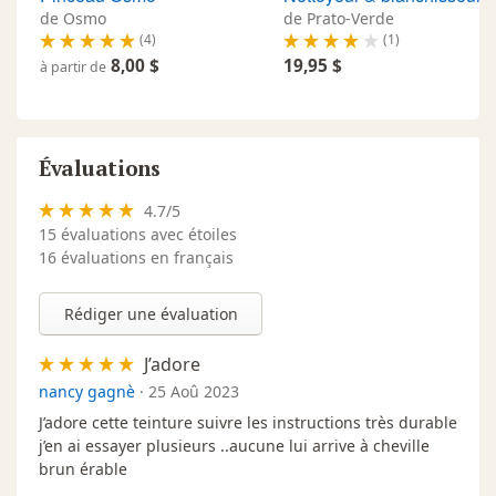
de Osmo
de Prato-Verde
18,9 L ·
43 - Bois flottant
1 
(4)
(1)
8,00 $
19,95 $
à partir de
18,9 L ·
44 - Noyer pâle
1 
18,9 L ·
45 - Caillou
1 
Évaluations
4.7
/
5
15
évaluations avec étoiles
16 évaluations en français
Rédiger une évaluation
J’adore
nancy gagnè
·
25 Aoû 2023
J’adore cette teinture suivre les instructions très durable
j’en ai essayer plusieurs ..aucune lui arrive à cheville
brun érable