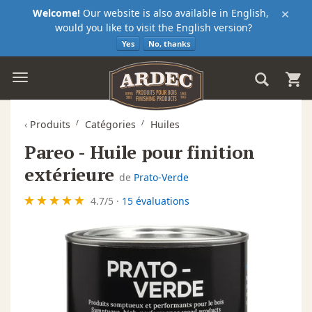
×
Welcome!
Our website is also available in English,
would you like to visit the English version?
Yes
No, thanks
‹
Produits
Catégories
Huiles
Pareo - Huile pour finition
extérieure
de
Prato-Verde
4.7
/
5
·
15 évaluations