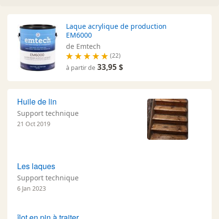
Laque acrylique de production
EM6000
de Emtech
(22)
33,95 $
à partir de
Huile de lin
Support technique
21 Oct 2019
Les laques
Support technique
6 Jan 2023
îlot en pin à traiter