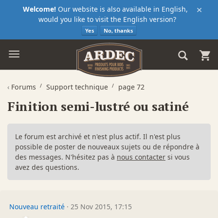
×
Welcome!
Our website is also available in English,
would you like to visit the English version?
Yes
No, thanks
‹
Forums
Support technique
page 72
Finition semi-lustré ou satiné
Le forum est archivé et n'est plus actif. Il n'est plus
possible de poster de nouveaux sujets ou de répondre à
des messages. N'hésitez pas à
nous contacter
si vous
avez des questions.
Nouveau retraité
·
25 Nov 2015, 17:15