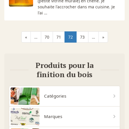
(petite vitrine murale) en chêne. Je
souhaite l'accrocher dans ma cuisine. Je
l'ai …
«
…
70
71
72
73
…
»
Produits pour la
finition du bois
Catégories
Marques