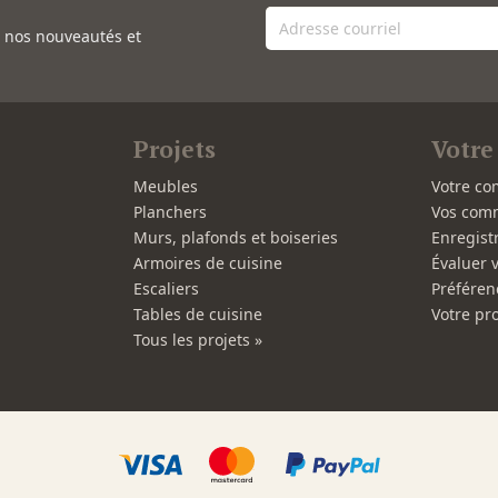
e nos nouveautés et
Projets
Votre
Meubles
Votre co
Planchers
Vos com
Murs, plafonds et boiseries
Enregist
Armoires de cuisine
Évaluer 
Escaliers
Préféren
Tables de cuisine
Votre pro
Tous les projets »