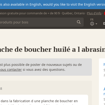
s also available in English, would you like to visit the English ver
aison gratuite pour commande de + de 90 $ · Québec, Ontario ·
Plus d'info
·
FR
nche de boucher huilé a l abrasi
n'est plus possible de poster de nouveaux sujets ou de
nous contacter
si vous avez des questions.
48
r dans la fabrication d une planche de boucher en