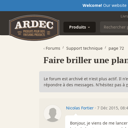
Welcome!
Our website i
Livr
Produits
‹
Forums
Support technique
page 72
Faire briller une pla
Le forum est archivé et n'est plus actif. Il 
répondre à des messages. N'hésitez pas à
Nicolas Fortier
·
7 Déc 2015, 08:
Bonjour, je viens de me lance