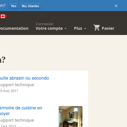
×
sion?
Yes
No, thanks
Connexion
Documentation
Votre compte
Plus
Panier
n?
huile abrasin ou secondo
Support technique
29 Aoû 2011
Armoire de cuisine en
noyer
Support technique
2 Sep 2015