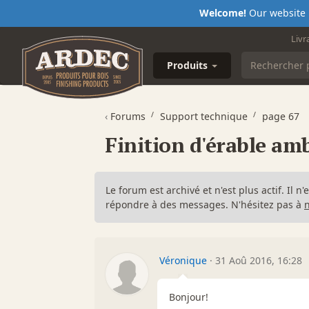
Welcome!
Our website i
Livr
Produits
‹
Forums
Support technique
page 67
Finition d'érable am
Le forum est archivé et n'est plus actif. Il 
répondre à des messages. N'hésitez pas à
Véronique
·
31 Aoû 2016, 16:28
Bonjour!