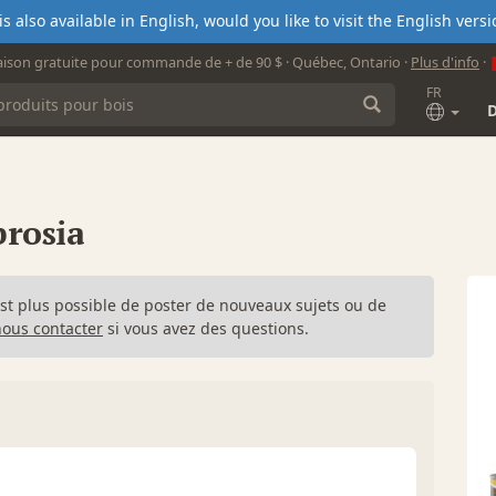
s also available in English, would you like to visit the English ver
aison gratuite pour commande de + de 90 $ · Québec, Ontario ·
Plus d'info
·
FR
brosia
n'est plus possible de poster de nouveaux sujets ou de
nous contacter
si vous avez des questions.