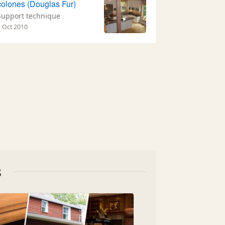
colones (Douglas Fur)
Support technique
1 Oct 2010
s