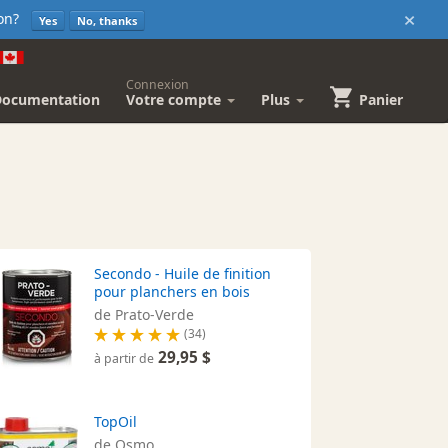
×
sion?
Yes
No, thanks
Connexion
Documentation
Votre compte
Plus
Panier
Secondo - Huile de finition
pour planchers en bois
de Prato-Verde
(34)
29,95 $
à partir de
TopOil
de Osmo