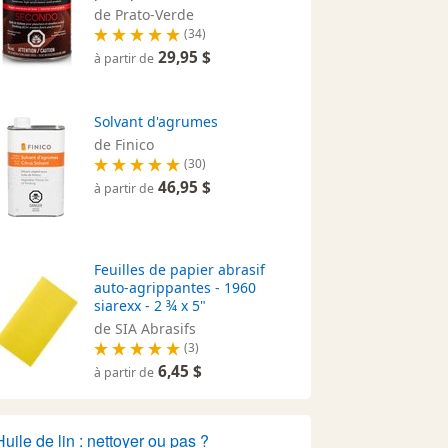
de Prato-Verde
(34)
29,95 $
à partir de
Solvant d'agrumes
de Finico
(30)
46,95 $
à partir de
Feuilles de papier abrasif
auto-agrippantes - 1960
siarexx - 2 ¾ x 5"
de SIA Abrasifs
(3)
6,45 $
à partir de
Huile de lin : nettoyer ou pas ?