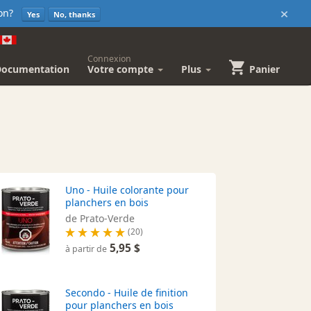
×
sion?
Yes
No, thanks
Connexion
Documentation
Votre compte
Plus
Panier
Uno - Huile colorante pour
planchers en bois
de Prato-Verde
(20)
5,95 $
à partir de
Secondo - Huile de finition
pour planchers en bois