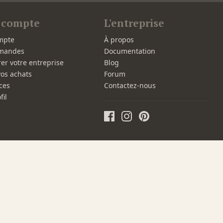
 compte
L'entreprise
mpte
À propos
mandes
Documentation
rer votre entreprise
Blog
vos achats
Forum
ces
Contactez-nous
fil