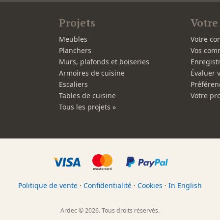
Projets
Votre
Meubles
Votre co
Planchers
Vos com
Murs, plafonds et boiseries
Enregist
Armoires de cuisine
Évaluer 
Escaliers
Préféren
Tables de cuisine
Votre pro
Tous les projets »
Politique de vente
·
Confidentialité
·
Cookies
·
In English
Ardec © 2026. Tous droits réservés.