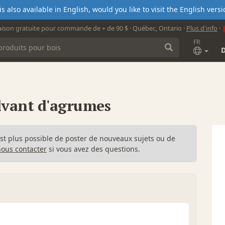
s also available in English, would you like to visit the English ver
aison gratuite pour commande de + de 90 $ · Québec, Ontario ·
Plus d'info
·
FR
lvant d'agrumes
n'est plus possible de poster de nouveaux sujets ou de
nous contacter
si vous avez des questions.