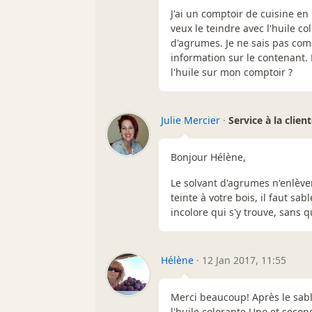
J'ai un comptoir de cuisine en h
veux le teindre avec l'huile co
d'agrumes. Je ne sais pas comm
information sur le contenant
l'huile sur mon comptoir ?
Julie Mercier
·
Service à la clien
Bonjour Hélène,
Le solvant d'agrumes n'enlèver
teinte à votre bois, il faut sa
incolore qui s'y trouve, sans q
Hélène
·
12 Jan 2017, 11:55
Merci beaucoup! Après le sabl
l'huile colorante Uno et seco