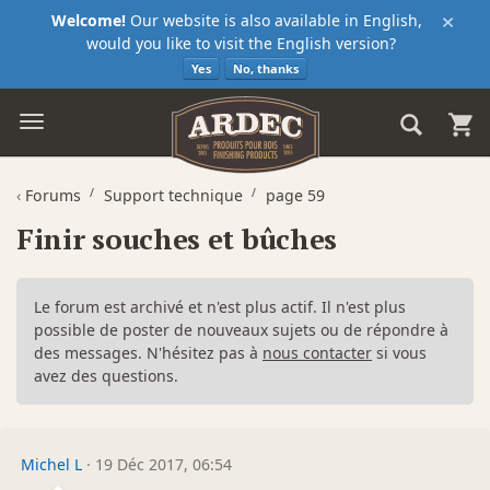
×
Welcome!
Our website is also available in English,
would you like to visit the English version?
Yes
No, thanks
‹
Forums
Support technique
page 59
Finir souches et bûches
Le forum est archivé et n'est plus actif. Il n'est plus
possible de poster de nouveaux sujets ou de répondre à
des messages. N'hésitez pas à
nous contacter
si vous
avez des questions.
Michel L
·
19 Déc 2017, 06:54