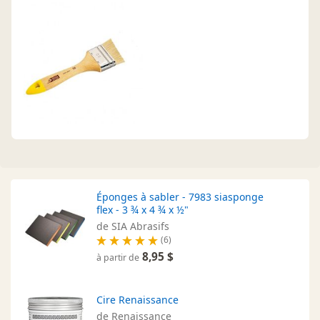
Éponges à sabler - 7983 siasponge
flex - 3 ¾ x 4 ¾ x ½"
de SIA Abrasifs
(6)
8,95 $
à partir de
Cire Renaissance
de Renaissance