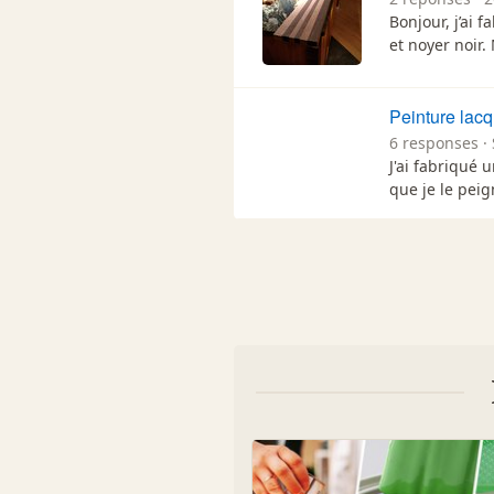
Bonjour, j’ai 
et noyer noir.
Peinture lac
6 responses · 
J'ai fabriqué
que je le pei