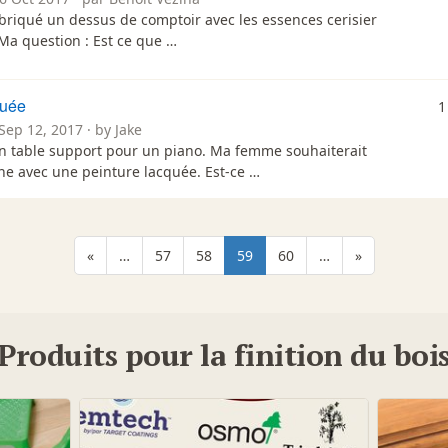
fabriqué un dessus de comptoir avec les essences cerisier
 Ma question : Est ce que …
quée
1
Sep 12, 2017 · by Jake
 un table support pour un piano. Ma femme souhaiterait
gne avec une peinture lacquée. Est-ce …
«
…
57
58
59
60
…
»
Produits pour la finition du boi