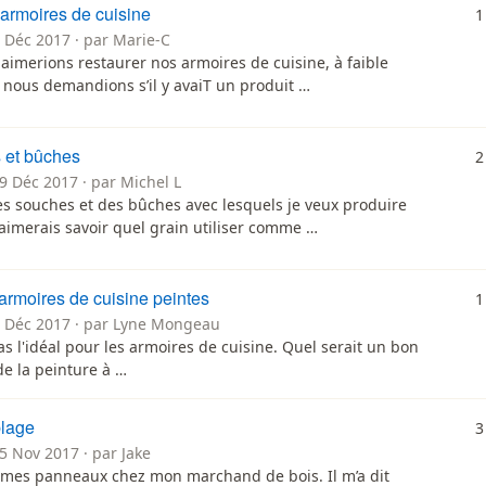
 armoires de cuisine
1
7 Déc 2017 · par Marie-C
aimerions restaurer nos armoires de cuisine, à faible
s nous demandions s’il y avaiT un produit …
s et bûches
2
9 Déc 2017 · par Michel L
des souches et des bûches avec lesquels je veux produire
'aimerais savoir quel grain utiliser comme …
 armoires de cuisine peintes
1
0 Déc 2017 · par Lyne Mongeau
pas l'idéal pour les armoires de cuisine. Quel serait un bon
de la peinture à …
blage
3
5 Nov 2017 · par Jake
er mes panneaux chez mon marchand de bois. Il m’a dit