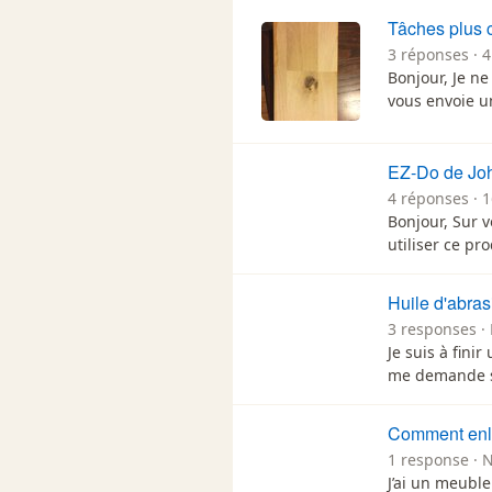
Tâches plus c
3 réponses · 4
Bonjour, Je ne
vous envoie u
EZ-Do de Jo
4 réponses · 
Bonjour, Sur v
utiliser ce pr
Huile d'abras
3 responses · 
Je suis à fin
me demande si
Comment enlev
1 response · 
J’ai un meuble 