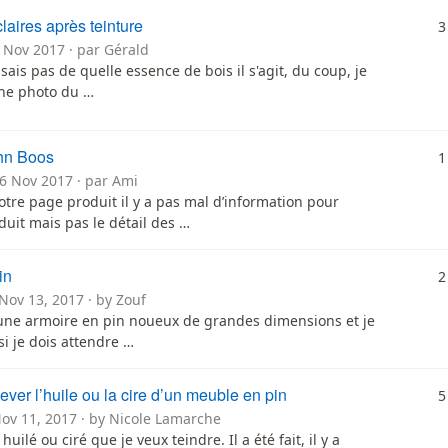
laires après teinture
3
 Nov 2017 · par Gérald
 sais pas de quelle essence de bois il s'agit, du coup, je
ne photo du …
hn Boos
1
16 Nov 2017 · par Ami
otre page produit il y a pas mal d’information pour
oduit mais pas le détail des …
in
2
Nov 13, 2017 · by Zouf
ir une armoire en pin noueux de grandes dimensions et je
 je dois attendre …
er l’huile ou la cire d’un meuble en pin
5
Nov 11, 2017 · by Nicole Lamarche
huilé ou ciré que je veux teindre. Il a été fait, il y a