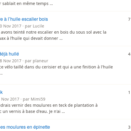
r sablait en même temps …
re à l’huile escalier bois
7
0 Nov 2017 · par Lucile
avons teinté notre escalier en bois du sous sol avec la
ax à l’huile qui devait donner …
déjà huilé
4
28 Nov 2017 · par planeur
ce vélo taillé dans du cerisier et qui a une finition à l'huile
 …
ck
1
4 Nov 2017 · par Mimi59
udrais vernir des moulures en teck de plantation à
ec un vernis à base d'eau. Je n'ai …
des moulures en épinette
3