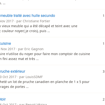
s. …
 meuble traité avec huile secundo
1
Nov 2017 · par Christiane Fortier
un vieux meuble qui a été décapé et teint avec une
c couleur noyer( je crois), puis …
cuisine
1
1 Nov 2017 · par Eric Gagnon
sire n’utilise du noyer pour faire mon comptoir de cuisine
un fini assez mat et très …
ruche extérieur
3
30 Oct 2017 · par LouisSDMF
acheté un lot de pruche canadien en planche de 1 x 5 pour
drages de portes …
toir
2
6 Oct 2017 · par Benoit Vézina