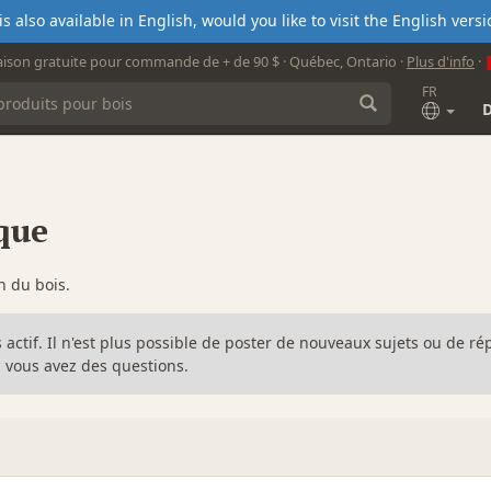
s also available in English, would you like to visit the English ver
aison gratuite pour commande de + de 90 $ · Québec, Ontario ·
Plus d'info
·
FR
que
n du bois.
s actif. Il n'est plus possible de poster de nouveaux sujets ou de 
 vous avez des questions.