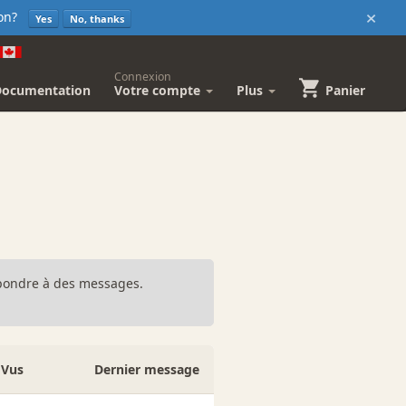
×
sion?
Yes
No, thanks
Connexion
Documentation
Votre compte
Plus
Panier
répondre à des messages.
Vus
Dernier message