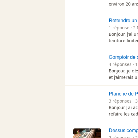
environ 20 an
Reteindre un
1 réponse · 2 
Bonjour, j'ai 
teinture finite
Comptoir de 
4 réponses · 
Bonjour, je dé
et j’aimerais 
Planche de P
3 réponses · 
Bonjour J'ai 
refaire les ca
Dessus comp
2 réponses · 2