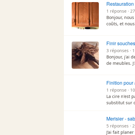
Restauration
1 réponse · 2
Bonjour, nous 
coûts, et nou
Finir souche
3 réponses · 1
Bonjour, j'ai 
de meubles. J
Finition pour
1 réponse · 1
La cire n'est 
substitut sur 
Merisier - sa
5 réponses · 2
J’ai fait plan