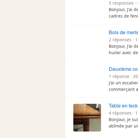
3 responses · 
Bonjour, J'ai 
cadres de fenê
Bois de meris
2 réponses · 
Bonjour, J'ai 
huiler avec de
Deuxième cou
1 réponse · 2
J'ai un escalie
commerçant a 
Table en teck
4 réponses · 
Bonjour, je su
abîmée par un