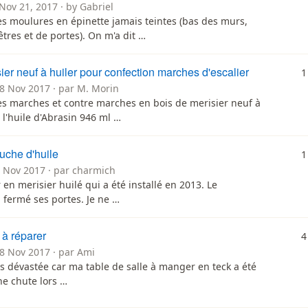
Nov 21, 2017 · by Gabriel
des moulures en épinette jamais teintes (bas des murs,
tres et de portes). On m'a dit …
ier neuf à huiler pour confection marches d'escalier
1
18 Nov 2017 · par M. Morin
des marches et contre marches en bois de merisier neuf à
 l'huile d'Abrasin 946 ml …
che d'huile
1
0 Nov 2017 · par charmich
r en merisier huilé qui a été installé en 2013. Le
fermé ses portes. Je ne …
 à réparer
4
18 Nov 2017 · par Ami
is dévastée car ma table de salle à manger en teck a été
e chute lors …