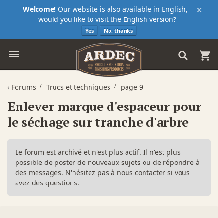
×
Welcome!
Our website is also available in English,
would you like to visit the English version?
Yes
No, thanks
‹
Forums
Trucs et techniques
page 9
Enlever marque d'espaceur pour
le séchage sur tranche d'arbre
Le forum est archivé et n'est plus actif. Il n'est plus
possible de poster de nouveaux sujets ou de répondre à
des messages. N'hésitez pas à
nous contacter
si vous
avez des questions.