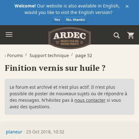
×
Welcome!
Our website is also available in English,
would you like to visit the English version?
Yes
No, thanks
‹
Forums
Support technique
page 52
Finition vernis sur huile ?
Le forum est archivé et n'est plus actif. Il n'est plus
possible de poster de nouveaux sujets ou de répondre à
des messages. N'hésitez pas à
nous contacter
si vous
avez des questions.
planeur
·
23 Oct 2018, 10:32