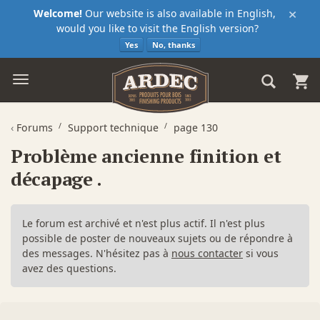
×
Welcome!
Our website is also available in English,
would you like to visit the English version?
Yes
No, thanks
‹
Forums
Support technique
page 130
Problème ancienne finition et
décapage .
Le forum est archivé et n'est plus actif. Il n'est plus
possible de poster de nouveaux sujets ou de répondre à
des messages. N'hésitez pas à
nous contacter
si vous
avez des questions.