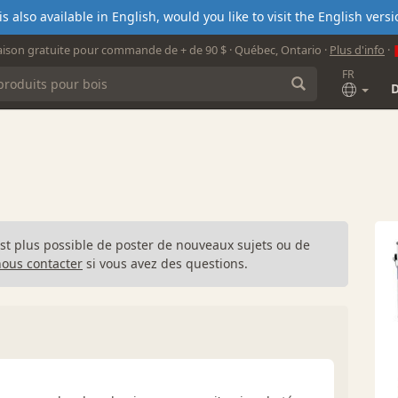
s also available in English, would you like to visit the English ver
aison gratuite pour commande de + de 90 $ · Québec, Ontario ·
Plus d'info
·
FR
n'est plus possible de poster de nouveaux sujets ou de
nous contacter
si vous avez des questions.