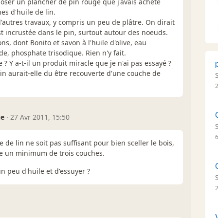
t poser un plancher de pin rouge que j'avais acheté
es d'huile de lin.
r d'autres travaux, y compris un peu de plâtre. On dirait
st incrustée dans le pin, surtout autour des noeuds.
ons, dont Bonito et savon à l'huile d'olive, eau
e, phosphate trisodique. Rien n'y fait.
 ? Y a-t-il un produit miracle que je n'ai pas essayé ?
 lin aurait-elle du être recouverte d'une couche de
ue
·
27 Avr 2011, 15:50
e de lin ne soit pas suffisant pour bien sceller le bois,
 un minimum de trois couches.
n peu d'huile et d'essuyer ?