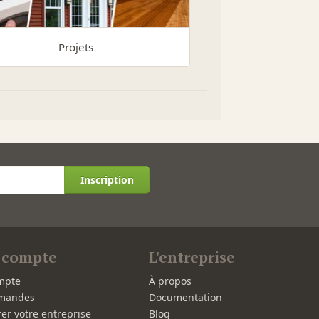
Projets
Inscription
 compte
L'entreprise
mpte
À propos
mandes
Documentation
rer votre entreprise
Blog