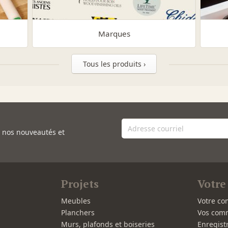
Marques
Tous les produits ›
e nos nouveautés et
Projets
Votre
Meubles
Votre co
Planchers
Vos com
Murs, plafonds et boiseries
Enregist