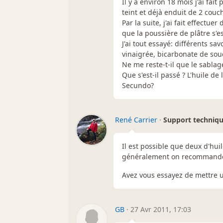
Il y a environ 18 mois j'ai fai
teint et déjà enduit de 2 couch
Par la suite, j'ai fait effectue
que la poussière de plâtre s'e
J'ai tout essayé: différents sav
vinaigrée, bicarbonate de soud
Ne me reste-t-il que le sablage
Que s'est-il passé ? L'huile de
Secundo?
René Carrier
·
Support techniq
Il est possible que deux d'huil
généralement on recommande
Avez vous essayez de mettre u
GB
·
27 Avr 2011, 17:03