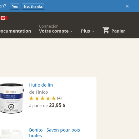
×
sion?
Yes
No, thanks
Connexion
Documentation
Votre compte
Plus
Panier
Huile de lin
de Finico
(4)
23,95 $
à partir de
Bonito - Savon pour bois
huilés