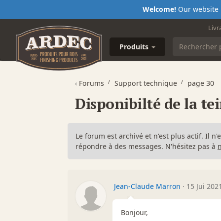
Welcome!
Our website i
Livr
Produits
‹
Forums
Support technique
page 30
Disponibilté de la t
Le forum est archivé et n'est plus actif. Il 
répondre à des messages. N'hésitez pas à
Jean-Claude Marron
·
15 Jui 202
Bonjour,