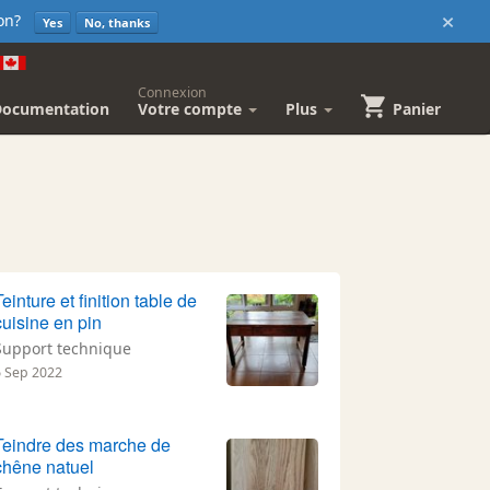
×
sion?
Yes
No, thanks
Connexion
Documentation
Votre compte
Plus
Panier
Teinture et finition table de
cuisine en pin
Support technique
6 Sep 2022
Teindre des marche de
chêne natuel