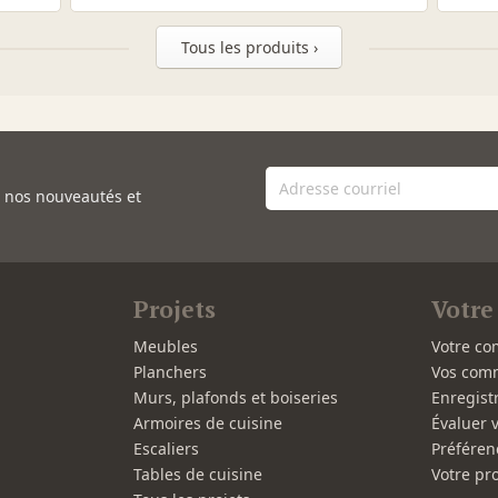
Tous les produits ›
e nos nouveautés et
Projets
Votre
Meubles
Votre co
Planchers
Vos com
Murs, plafonds et boiseries
Enregist
Armoires de cuisine
Évaluer 
Escaliers
Préféren
Tables de cuisine
Votre pro