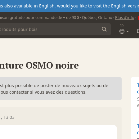
s also available in English, would you like to visit the English ver
aison gratuite pour commande de + de 90 $ · Québec, Ontario ·
Plus d'info
·
FR
einture OSMO noire
n'est plus possible de poster de nouveaux sujets ou de
nous contacter
si vous avez des questions.
1, 13:03