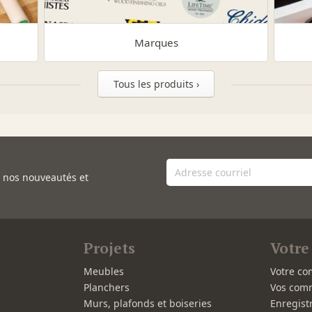
Marques
Tous les produits ›
e nos nouveautés et
Projets
Votre
Meubles
Votre co
Planchers
Vos com
Murs, plafonds et boiseries
Enregist