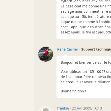
sylteck, 2 couches et 2 couche
Le base coat me donne une fin
sablage mais comment faire mi
sablage au 150, température d
laque donne comme à l'habitud
coat. J'applique 2 couches épa
assez épais, le fini est piquott
René Carrier
·
Support techniq
Bonjour et bienvenue sur le 
Vous utilisez un 185-100 ?? si 
de l'eau pour faire un beau f
ce produit. Essayez la dilution
Bonne finition !
frankie
·
22 Avr 2009, 16:13