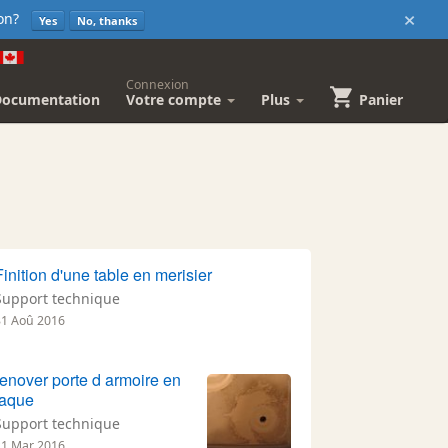
×
sion?
Yes
No, thanks
Connexion
Documentation
Votre compte
Plus
Panier
Finition d'une table en merisier
Support technique
31 Aoû 2016
renover porte d armoire en
laque
Support technique
21 Mar 2016