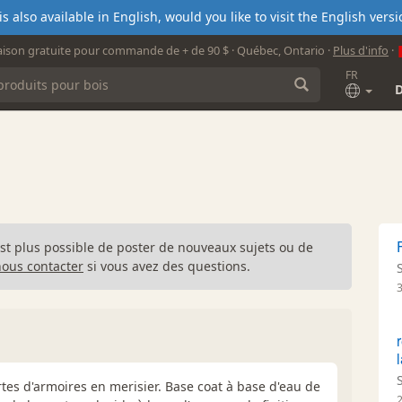
s also available in English, would you like to visit the English ver
aison gratuite pour commande de + de 90 $ · Québec, Ontario ·
Plus d'info
·
FR
n'est plus possible de poster de nouveaux sujets ou de
nous contacter
si vous avez des questions.
portes d'armoires en merisier. Base coat à base d'eau de