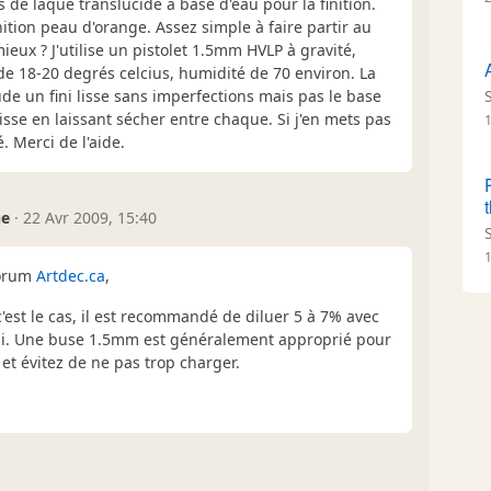
s de laque translucide à base d'eau pour la finition.
ition peau d'orange. Assez simple à faire partir au
eux ? J'utilise un pistolet 1.5mm HVLP à gravité,
e 18-20 degrés celcius, humidité de 70 environ. La
e un fini lisse sans imperfections mais pas le base
isse en laissant sécher entre chaque. Si j'en mets pas
é. Merci de l'aide.
ue
·
22 Avr 2009, 15:40
forum
Artdec.ca
,
c'est le cas, il est recommandé de diluer 5 à 7% avec
ini. Une buse 1.5mm est généralement approprié pour
 et évitez de ne pas trop charger.