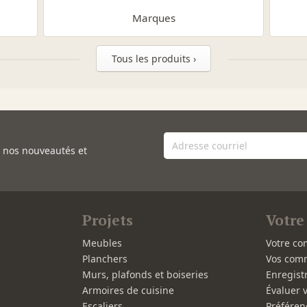
Marques
Tous les produits ›
e nos nouveautés et
Projets
Votre
Meubles
Votre co
Planchers
Vos com
Murs, plafonds et boiseries
Enregist
Armoires de cuisine
Évaluer 
Escaliers
Préféren