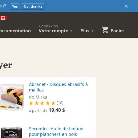
×
sion?
Yes
No, thanks
Connexion
Documentation
Votre compte
Plus
Panier
yer
Abranet - Disques abrasifs à
mailles
de Mirka
(10)
19,40 $
à partir de
Secondo - Huile de finition
pour planchers en bois