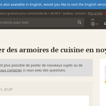
s also available in English, would you like to visit the English ver
aison gratuite pour commande de + de 90 $ · Québec, Ontario ·
Plus d'info
·
FR
er des armoires de cuisine en no
n'est plus possible de poster de nouveaux sujets ou de
nous contacter
si vous avez des questions.
1, 21:37