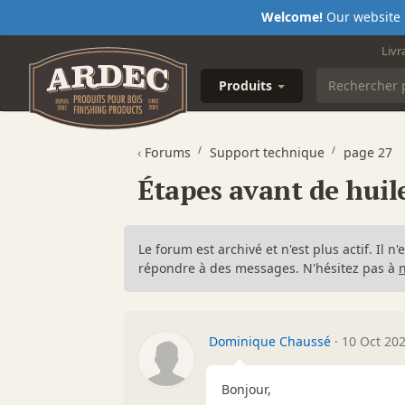
Welcome!
Our website i
Livr
Produits
‹
Forums
Support technique
page 27
Étapes avant de huil
Le forum est archivé et n'est plus actif. Il 
répondre à des messages. N'hésitez pas à
Dominique Chaussé
·
10 Oct 202
Bonjour,