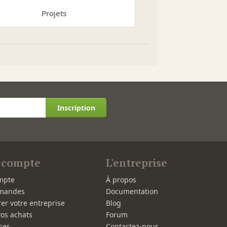
Projets
Inscription
 compte
L'entreprise
mpte
À propos
mandes
Documentation
rer votre entreprise
Blog
vos achats
Forum
ces
Contactez-nous