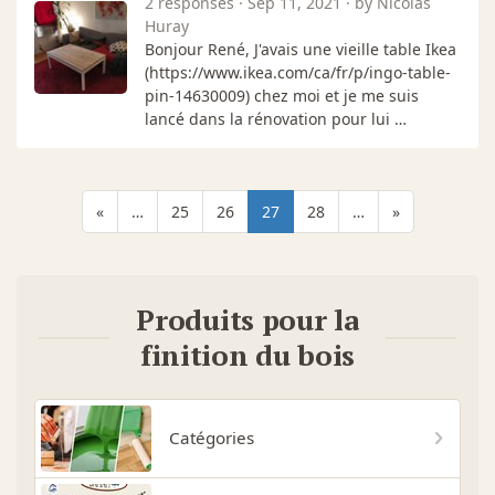
2 responses · Sep 11, 2021 · by Nicolas
Huray
Bonjour René, J'avais une vieille table Ikea
(https://www.ikea.com/ca/fr/p/ingo-table-
pin-14630009) chez moi et je me suis
lancé dans la rénovation pour lui …
«
…
25
26
27
28
…
»
Produits pour la
finition du bois
Catégories