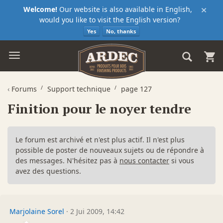
×
Welcome!
Our website is also available in English,
would you like to visit the English version?
Yes
No, thanks
‹
Forums
Support technique
page 127
Finition pour le noyer tendre
Le forum est archivé et n'est plus actif. Il n'est plus
possible de poster de nouveaux sujets ou de répondre à
des messages. N'hésitez pas à
nous contacter
si vous
avez des questions.
Marjolaine Sorel
·
2 Jui 2009, 14:42