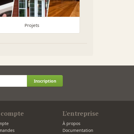
Projets
Inscription
 compte
L'entreprise
mpte
À propos
mandes
Documentation