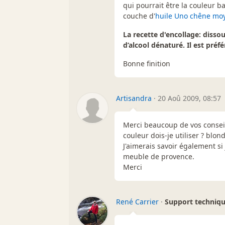
qui pourrait être la couleur b
couche d'
huile Uno chêne m
La recette d'encollage: disso
d’alcool dénaturé. Il est préf
Bonne finition
Artisandra
·
20 Aoû 2009, 08:57
Merci beaucoup de vos conseil
couleur dois-je utiliser ? blon
J'aimerais savoir également si
meuble de provence.
Merci
René Carrier
·
Support techniq