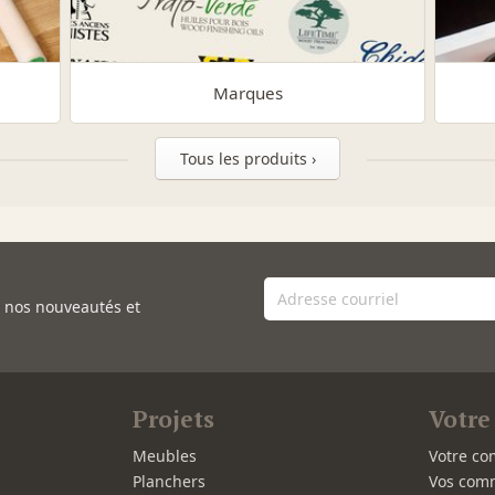
Marques
Tous les produits ›
e nos nouveautés et
Projets
Votre
Meubles
Votre co
Planchers
Vos com