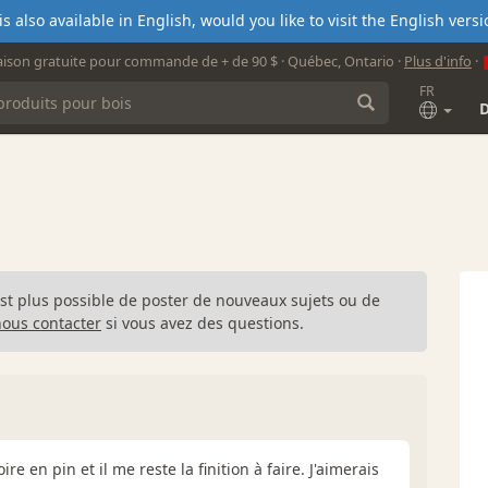
s also available in English, would you like to visit the English ver
aison gratuite pour commande de + de 90 $ · Québec, Ontario ·
Plus d'info
·
FR
n'est plus possible de poster de nouveaux sujets ou de
nous contacter
si vous avez des questions.
re en pin et il me reste la finition à faire. J'aimerais