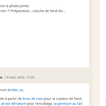
nne la photo jointe.
cer ?? Préparation , couche de fond etc...
ue
·
19 Aoû 2009, 15:05
forum
Artdec.ca
,
aite à partir de
brou de noix
pour la couleur de fond,
 alcool dénaturé
pour l'encollage,
la peinture au lait