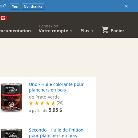
×
sion?
Yes
No, thanks
Connexion
Documentation
Votre compte
Plus
Panier
Uno - Huile colorante pour
planchers en bois
de Prato-Verde
(20)
5,95 $
à partir de
Secondo - Huile de finition
pour planchers en bois