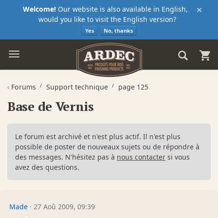
×
Welcome!
Our website is also available in English,
would you like to visit the English version?
Yes
No, thanks
‹
Forums
Support technique
page 125
Base de Vernis
Le forum est archivé et n'est plus actif. Il n'est plus
possible de poster de nouveaux sujets ou de répondre à
des messages. N'hésitez pas à
nous contacter
si vous
avez des questions.
Made
·
27 Aoû 2009, 09:39