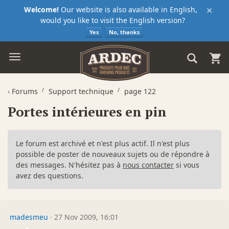
×
Welcome!
Our website is also available in English,
would you like to visit the English version?
Yes
No, thanks
‹
Forums
Support technique
page 122
Portes intérieures en pin
Le forum est archivé et n'est plus actif. Il n'est plus
possible de poster de nouveaux sujets ou de répondre à
des messages. N'hésitez pas à
nous contacter
si vous
avez des questions.
madesmeu
·
27 Nov 2009, 16:01