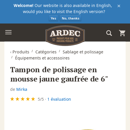
×
Welcome!
Our website is also available in English,
would you like to visit the English version?
Yes
No, thanks
‹
Produits
Catégories
Sablage et polissage
Équipements et accessoires
Tampon de polissage en
mousse jaune gaufrée de 6"
de
Mirka
5
/
5
·
1 évaluation