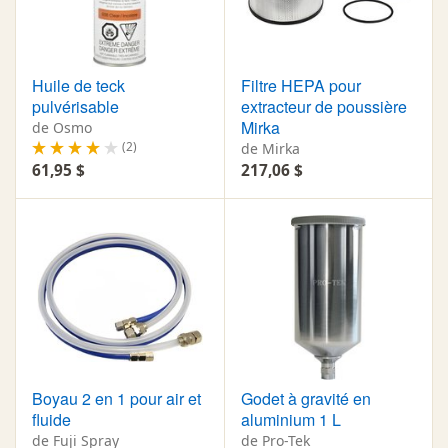
Huile de teck
Filtre HEPA pour
pulvérisable
extracteur de poussière
Mirka
de Osmo
(2)
de Mirka
61,95 $
217,06 $
Boyau 2 en 1 pour air et
Godet à gravité en
fluide
aluminium 1 L
de Fuji Spray
de Pro-Tek