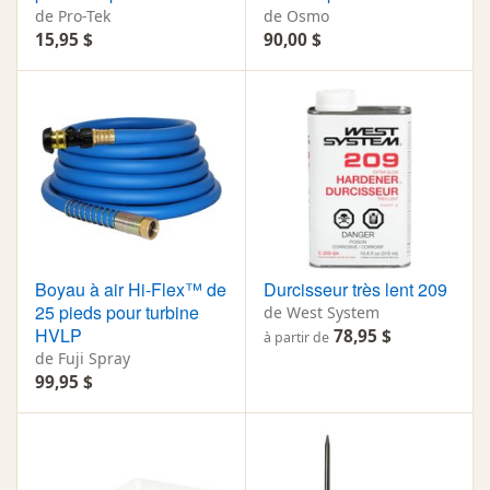
de Pro-Tek
de Osmo
15,95 $
90,00 $
Boyau à air Hi-Flex™ de
Durcisseur très lent 209
25 pieds pour turbine
de West System
HVLP
78,95 $
à partir de
de Fuji Spray
99,95 $