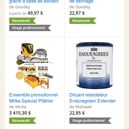
glacis à base de solvant
de séchage
de Goudey
de Goudey
49,97 $
22,97 $
à partir de
Nouveauté
Nouveauté
Usage professionnel
Ensemble promotionnel
Diluant retardateur
Mirka Spécial Plâtrier
Enduragreen Extender
de Mirka
de Mohawk
3 415,30 $
22,95 $
Nouveauté
Usage professionnel