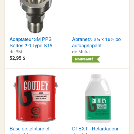
Adaptateur 3M PPS
Abranet® 2¾ x 16½ po
Séries 2.0 Type S15
autoagrippant
de 3M
de Mirka
52,95 $
Nouveauté
Base de teinture et
DTEXT - Retardadeur