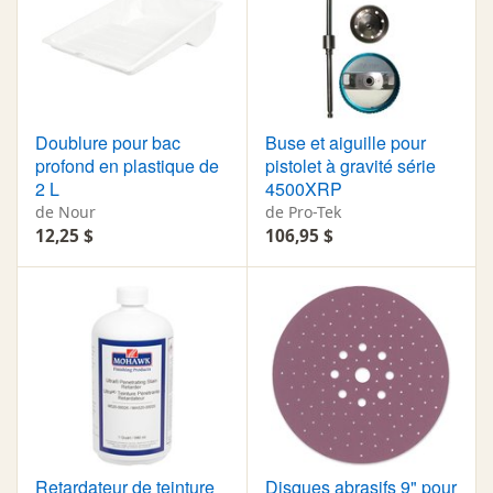
Doublure pour bac
Buse et aiguille pour
profond en plastique de
pistolet à gravité série
2 L
4500XRP
de Nour
de Pro-Tek
12,25 $
106,95 $
Retardateur de teinture
Disques abrasifs 9" pour