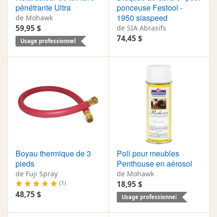
pénétrante Ultra
ponceuse Festool -
1950 siaspeed
de Mohawk
59,95 $
de SIA Abrasifs
74,45 $
Usage professionnel
Boyau thermique de 3
Poli pour meubles
pieds
Penthouse en aérosol
de Fuji Spray
de Mohawk
(1)
18,95 $
48,75 $
Usage professionnel