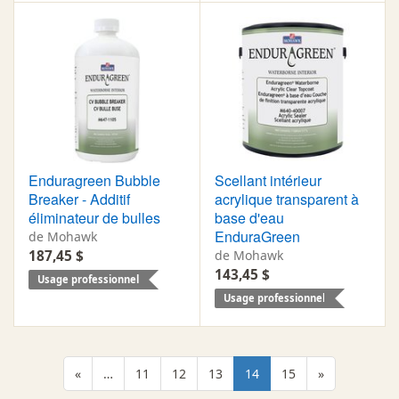
Enduragreen Bubble
Scellant intérieur
Breaker - Additif
acrylique transparent à
éliminateur de bulles
base d'eau
EnduraGreen
de Mohawk
187,45 $
de Mohawk
143,45 $
Usage professionnel
Usage professionnel
«
…
11
12
13
14
15
»