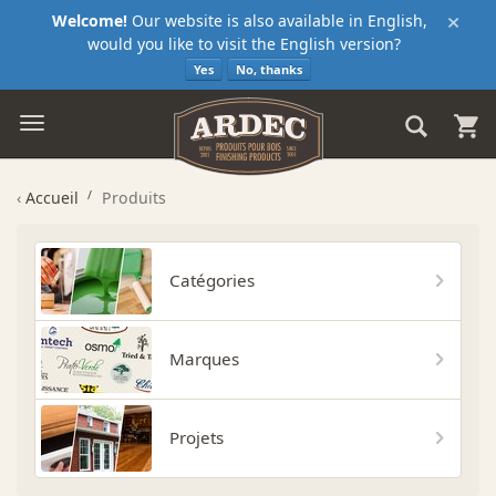
×
Welcome!
Our website is also available in English,
would you like to visit the English version?
Yes
No, thanks
‹
Accueil
Produits
Catégories
Marques
Projets