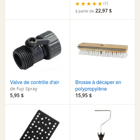
(1)
22,97 $
à partir de
Valve de contrôle d'air
Brosse à décaper en
polypropylène
de Fuji Spray
5,95 $
15,95 $