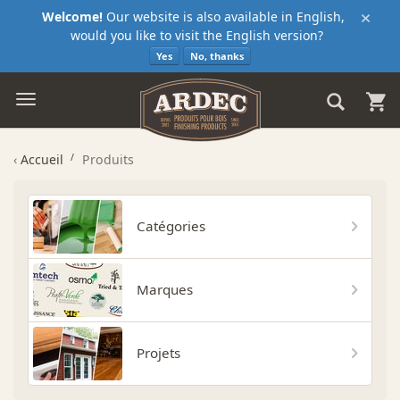
×
Welcome!
Our website is also available in English,
would you like to visit the English version?
Yes
No, thanks
‹
Accueil
Produits
Catégories
Marques
Projets