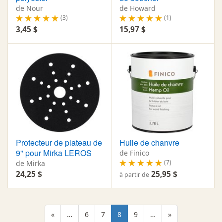
de Nour
de Howard
(3)
(1)
3,45 $
15,97 $
Protecteur de plateau de
Huile de chanvre
9" pour Mirka LEROS
de Finico
(7)
de Mirka
24,25 $
25,95 $
à partir de
«
…
6
7
8
9
…
»