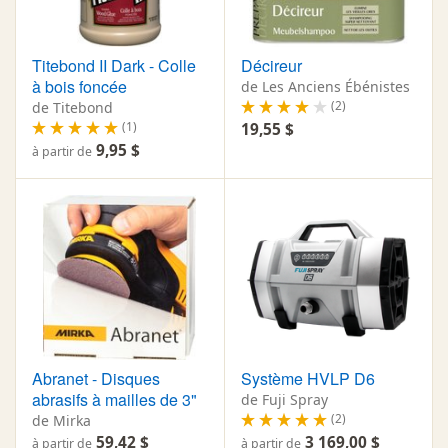
Titebond II Dark - Colle
Décireur
à bois foncée
de Les Anciens Ébénistes
(2)
de Titebond
(1)
19,55 $
9,95 $
à partir de
Abranet - Disques
Système HVLP D6
abrasifs à mailles de 3"
de Fuji Spray
(2)
de Mirka
59,42 $
3 169,00 $
à partir de
à partir de