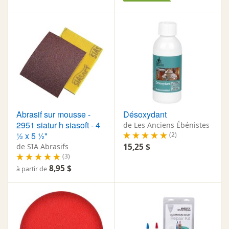
Abrasif sur mousse -
Désoxydant
2951 siatur h siasoft - 4
de Les Anciens Ébénistes
½ x 5 ½"
(2)
de SIA Abrasifs
15,25 $
(3)
8,95 $
à partir de