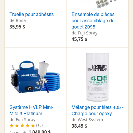
Truelle pour adhésifs
Ensemble de pièces
pour assemblage de
de Bona
godet 2095
35,95 $
de Fuji Spray
45,75 $
Système HVLP Mini-
Mélange pour filets 405 -
Mite 3 Platinum
Charge pour époxy
de Fuji Spray
de West System
(18)
38,45 $
1 049,00 $
à partir de