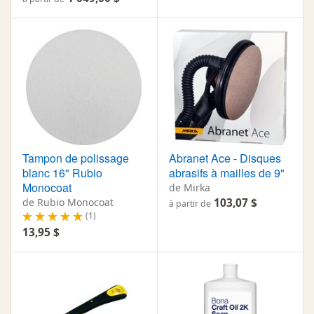
Tampon de polissage
Abranet Ace - Disques
blanc 16" Rubio
abrasifs à mailles de 9"
Monocoat
de Mirka
de Rubio Monocoat
103,07 $
à partir de
(1)
13,95 $