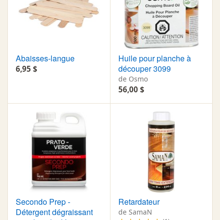
Abaisses-langue
Huile pour planche à
découper 3099
6,95 $
de Osmo
56,00 $
Secondo Prep -
Retardateur
Détergent dégraissant
de SamaN