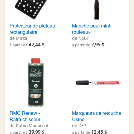
Protecteur de plateau
Manche pour mini-
rectangulaire
rouleaux
de Mirka
de Nour
42,44 $
2,95 $
à partir de
à partir de
RMC Renew -
Marqueurs de retouche
Rafraîchisseur
Usine
de Rubio Monocoat
de DFP
39,99 $
12,45 $
à partir de
à partir de