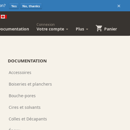
×
sion?
Yes
No, thanks
Connexion
Documentation
Votre compte
Plus
Panier
DOCUMENTATION
Accessoires
Boiseries et planchers
Bouche-pores
Cires et solvants
Colles et Décapants