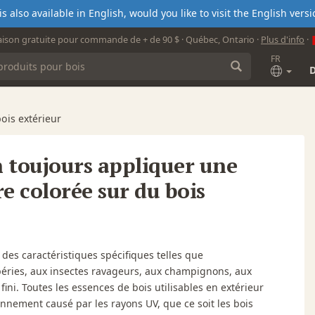
s also available in English, would you like to visit the English ver
aison gratuite pour commande de + de 90 $ · Québec, Ontario ·
Plus d'info
·
FR
bois extérieur
 toujours appliquer une
e colorée sur du bois
des caractéristiques spécifiques telles que
mpéries, aux insectes ravageurs, aux champignons, aux
 fini. Toutes les essences de bois utilisables en extérieur
nement causé par les rayons UV, que ce soit les bois