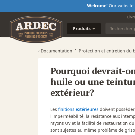
Welcome!
Our website i
Livr
Produits
‹
Documentation
Protection et entretien du 
Pourquoi devrait-on
huile ou une teintur
extérieur?
Les
finitions extérieures
doivent posséder 
l'imperméabilité, la résistance aux inte
rayons UV et la facilité de restauration du
sont sujettes au même problème de grison