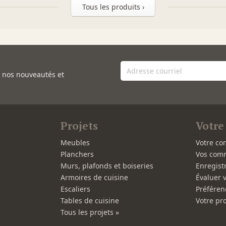
Tous les produits ›
e nos nouveautés et
Projets
Votre
Meubles
Votre co
Planchers
Vos com
Murs, plafonds et boiseries
Enregist
Armoires de cuisine
Évaluer 
Escaliers
Préféren
Tables de cuisine
Votre pro
Tous les projets »