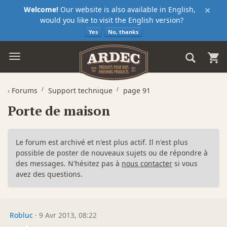
×
Welcome!
Our website is also available in English,
would you like to visit the English version?
Yes
No, thanks
‹
Forums
Support technique
page 91
Porte de maison
Le forum est archivé et n'est plus actif. Il n'est plus
possible de poster de nouveaux sujets ou de répondre à
des messages. N'hésitez pas à
nous contacter
si vous
avez des questions.
Robluc
·
9 Avr 2013, 08:22