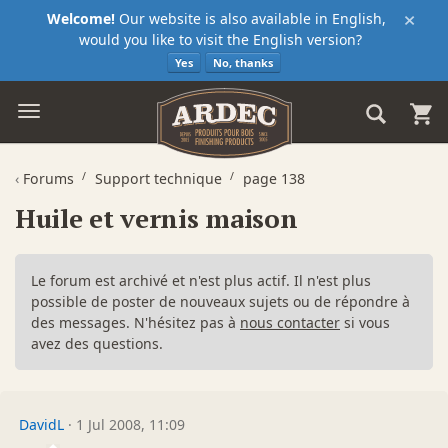
×
Welcome!
Our website is also available in English,
would you like to visit the English version?
Yes
No, thanks
‹
Forums
Support technique
page 138
Huile et vernis maison
Le forum est archivé et n'est plus actif. Il n'est plus
possible de poster de nouveaux sujets ou de répondre à
des messages. N'hésitez pas à
nous contacter
si vous
avez des questions.
DavidL
·
1 Jul 2008, 11:09