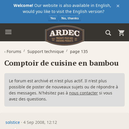
×
Welcome!
Our website is also available in English,
would you like to visit the English version?
Yes
No, thanks
‹
Forums
Support technique
page 135
Comptoir de cuisine en bambou
Le forum est archivé et n'est plus actif. Il n'est plus
possible de poster de nouveaux sujets ou de répondre à
des messages. N'hésitez pas à
nous contacter
si vous
avez des questions.
solstice
·
4 Sep 2008, 12:12