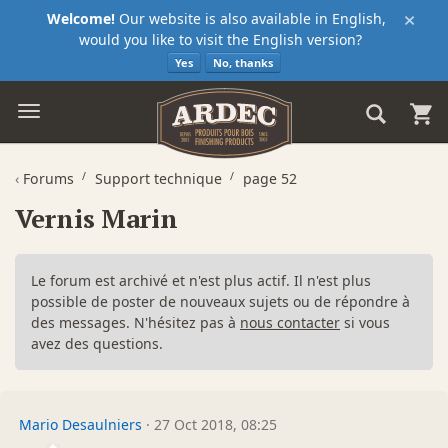
×
Welcome!
Our website is also available in English,
would you like to visit the English version?
Yes
No, thanks
‹
Forums
Support technique
page 52
Vernis Marin
Le forum est archivé et n'est plus actif. Il n'est plus
possible de poster de nouveaux sujets ou de répondre à
des messages. N'hésitez pas à
nous contacter
si vous
avez des questions.
Mario Desaulniers
·
27 Oct 2018, 08:25