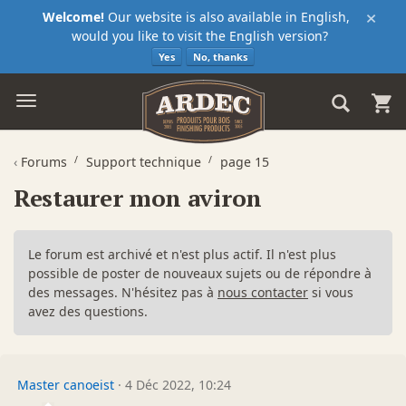
×
Welcome!
Our website is also available in English,
would you like to visit the English version?
Yes
No, thanks
‹
Forums
Support technique
page 15
Restaurer mon aviron
Le forum est archivé et n'est plus actif. Il n'est plus
possible de poster de nouveaux sujets ou de répondre à
des messages. N'hésitez pas à
nous contacter
si vous
avez des questions.
Master canoeist
·
4 Déc 2022, 10:24