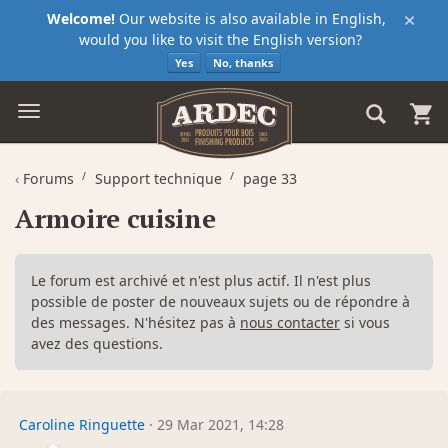
×
Welcome!
Our website is also available in English,
would you like to visit the English version?
Yes
No, thanks
‹
Forums
Support technique
page 33
Armoire cuisine
Le forum est archivé et n'est plus actif. Il n'est plus
possible de poster de nouveaux sujets ou de répondre à
des messages. N'hésitez pas à
nous contacter
si vous
avez des questions.
Caroline Ringuette
·
29 Mar 2021, 14:28