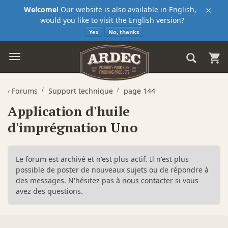
×
Welcome!
Our website is also available in English,
would you like to visit the English version?
Yes
No, thanks
‹
Forums
Support technique
page 144
Application d'huile
d'imprégnation Uno
Le forum est archivé et n'est plus actif. Il n'est plus
possible de poster de nouveaux sujets ou de répondre à
des messages. N'hésitez pas à
nous contacter
si vous
avez des questions.