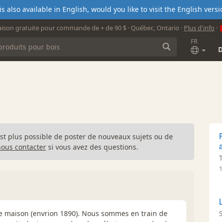
s also available in English, would you like to visit the English ver
aison gratuite pour commande de + de 90 $ · Québec, Ontario ·
Plus d'info
·
FR
n'est plus possible de poster de nouveaux sujets ou de
nous contacter
si vous avez des questions.
le maison (envrion 1890). Nous sommes en train de