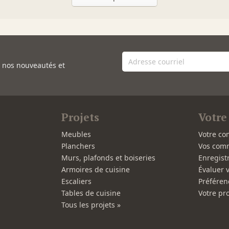
e nos nouveautés et
Projets
Votre
Meubles
Votre co
Planchers
Vos com
Murs, plafonds et boiseries
Enregist
Armoires de cuisine
Évaluer 
Escaliers
Préféren
Tables de cuisine
Votre pro
Tous les projets »