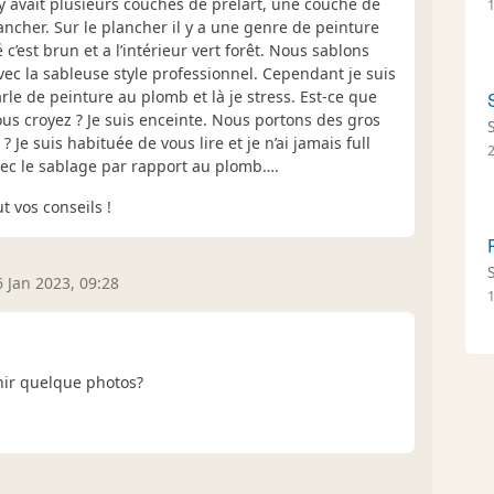
l y avait plusieurs couches de prélart, une couche de
ancher. Sur le plancher il y a une genre de peinture
é c’est brun et a l’intérieur vert forêt. Nous sablons
vec la sableuse style professionnel. Cependant je suis
rle de peinture au plomb et là je stress. Est-ce que
ous croyez ? Je suis enceinte. Nous portons des gros
 Je suis habituée de vous lire et je n’ai jamais full
ec le sablage par rapport au plomb….
t vos conseils !
6 Jan 2023, 09:28
nir quelque photos?