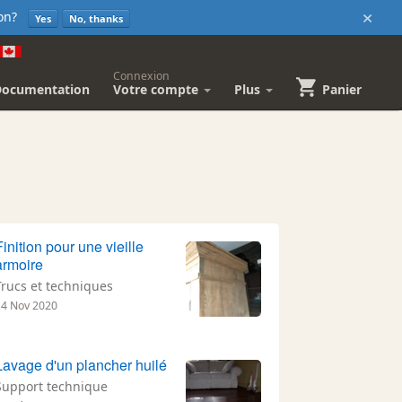
×
sion?
Yes
No, thanks
Connexion
Documentation
Votre compte
Plus
Panier
Finition pour une vieille
armoire
Trucs et techniques
14 Nov 2020
Lavage d'un plancher huilé
Support technique