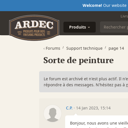
Welcome!
Our website i
Livr
Produits
‹
Forums
Support technique
page 14
Sorte de peinture
Le forum est archivé et n'est plus actif. Il 
répondre à des messages. N'hésitez pas à
C.P.
·
14 Jan 2023, 15:14
Bonjour, nous avons une vieil